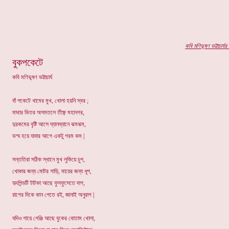
কবি মণিভূষণ ভ
ট্টাচার্যর
প
বুকপকেটে
কবি মণিভূষণ ভট্টাচার্য
বাঁ পকেটে খামের মুখ, খোলা হয়নি স্বর ;
মাথার ভিতর অসমতলে তীক্ষ্ণ মহানগর,
দুরকমের বৃষ্টি আসে ঘ্যানঘ্যানে ঝমঝম,
ভস্ম হয়ে যাবার আগে একটু গরম কম |
সন্ততিরা সঠিক স্থানে মুখ লুকিয়ে চুপ,
খোকার জন্য মোটর গাড়ি, মায়ের জন্য ধূপ,
হৃদপিন্ডটি টাটকা আছে ফুসফুসেতে দাগ,
রাগের দিকে কান পেতে রই, জানাই অনুরাগ |
যদিও গায়ে গেঞ্জি আছে বুকের বোতাম খোলা,