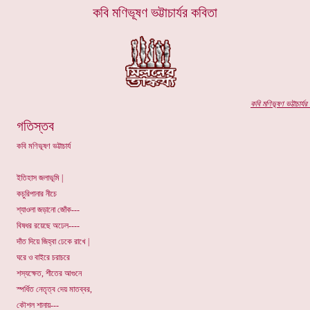
কবি মণিভূষণ ভট্টাচার্যর কবিতা
কবি মণিভূষণ ভ
ট্টাচার্যর
প
গতিস্তব
কবি মণিভূষণ ভট্টাচার্য
ইতিহাস জলাভূমি |
কচুরিপানার নীচে
শ্যাওলা জড়ানো জোঁক---
বিষধর রয়েছে অঢেল----
দাঁত দিয়ে জিহ্বা ঢেকে রাখে |
ঘরে ও বাইরে চরাচরে
শস্যক্ষেত, শীতের আগুনে
স্পর্ধিত নেতৃত্ব দেয় মাতব্বর,
কৌশল শানায়---