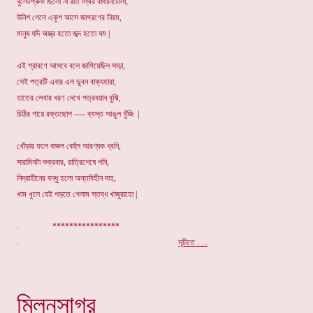
বুলেটপ্রুফ ছিলো না রাত স্থির বাথানিটোলা,
উনিশ গেলে একুশ আসে জাগরণের নিয়ম,
মানুষ যদি অস্ত্র হতো জব্দ হতো যম |
এই শ্রাবণে আসবে বলে জাগিয়েছিল সাড়া,
সেই পত্রটি এবার এল ভুবন বাক্যহারা,
হাতের লেখার ধরণ দেখে পত্রবয়ান বুঝি,
চিঠির গায়ে রক্তছোপ ---- ব্যস্ত আঙুল খুঁজি |
খোঁড়ার ফলে বাজল বেহুঁস আরণ্যক ধ্বনি,
সারাদিনটা শুক্রবার, রাত্রিশেষে শনি,
নিদ্রাহীনের বন্ধু হলো অন্তবিহীন দাহ,
খাম খুলে যেই পড়তে গেলাম স্তব্ধ খাজুরাহো |
. ****************
.
সূচীতে
. . .
মিলনসাগর