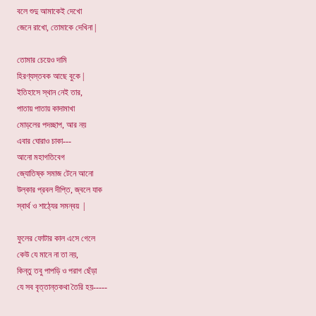
বলে শুদু আমাকেই দেখো
জেনে রাখো, তোমাকে দেখিনা |
তোমার চেয়েও দামি
হিরণ্যস্তবক আছে বুকে |
ইতিহাসে স্থান নেই তার,
পাতায় পাতায় কাদামাখা
মোড়লের পদচ্ছাপ, আর নয়
এবার ঘোরাও চাকা---
আনো মহাগতিবেগ
জ্যোতিষ্ক সমাজ টেনে আনো
উল্কার প্রবল দীপ্তি, জ্বলে যাক
স্বার্থ ও শাঠ্যের সমন্বয় |
ফুলের ফোটার কাল এসে গেলে
কেউ যে মানে না তা নয়,
কিন্তু তবু পাপড়ি ও পরাগ ছেঁড়া
যে সব বৃত্তান্তকথা তৈরি হয়-----