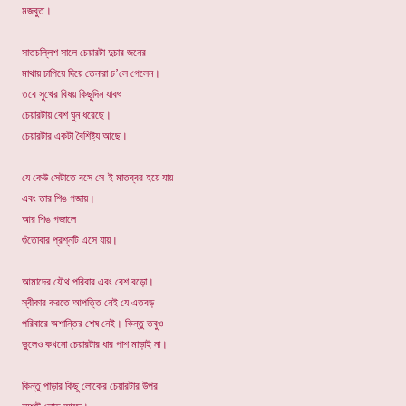
মজবুত।
সাতচল্লিশ সালে চেয়ারটা দুচার জনের
মাথায় চাপিয়ে দিয়ে তেনারা চ’লে গেলেন।
তবে সুখের বিষয় কিছুদিন যাবৎ
চেয়ারটায় বেশ ঘুন ধরেছে।
চেয়ারটার একটা বৈশিষ্ট্য আছে।
যে কেউ সেটাতে বসে সে-ই মাতব্বর হয়ে যায়
এবং তার শিঙ গজায়।
আর শিঙ গজালে
গুঁতোবার প্রশ্নটি এসে যায়।
আমাদের যৌথ পরিবার এবং বেশ বড়ো।
স্বীকার করতে আপত্তি নেই যে এতবড়
পরিবারে অশান্তির শেষ নেই। কিন্তু তবুও
ভুলেও কখনো চেয়ারটার ধার পাশ মাড়াই না।
কিন্তু পাড়ার কিছু লোকের চেয়ারটার উপর