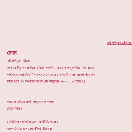
কবি মণিভূষণ ভ
ট্টাচার্যর
প
চেয়ার
কবি মণিভূষণ ভট্টাচার্য
শ্যামলকান্তি দাশ ও পীতম ভট্টাচার্য সম্পাদিত, ২০০৩সালে প্রকাশিত, “দুই বাংলার
আবৃত্তির সেরা কবিতা” সংকলন থেকে নেওয়া। কবিতাটি আমরা তুলেছি খ্যতনামা
বাচিক শিল্পী এবং সঞ্চালিকা স্বপ্না দের অনুরোধে, ১৬-৯-২০১৮ তারিখে।
আমাদের বাড়িতে একটা জান্তব এবং আজ্জব
চেয়ার আছে।
ইস্টইণ্ডিয়া কোম্পানির আমলের বিলিতি চেয়ার।
কারুকার্যখচিত এবং বেশ আঁটঘাট বাঁধা এবং