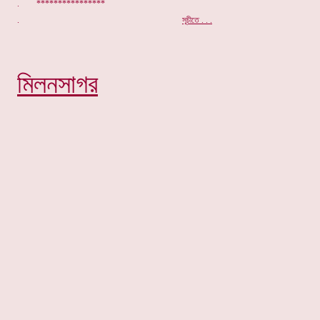
. ****************
.
সূচীতে
. . .
মিলনসাগর