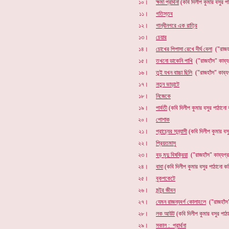
১০।
ক্ষমা প্রার্থনা
(কবি দিলীপ কুমার বসুর 
১১।
গতিস্তব
১২।
গান্ধীনগরে এক রাত্রি
১৩।
চেয়ার
১৪।
চোখের পিপাসা রেখে দীর্ঘ বেলা
("রাজহ
১৫।
তখনো ডাকেনি পাখি
("রাজহাঁস" কাব
১৬।
তুই যখন বাচ্চা ছিলি
("রাজহাঁস" কাব
১৭।
নতুন ভাড়াটে
১৮।
নিজেকে
১৯।
পার্বতী
(কবি দিলীপ কুমার বসুর পাঠা
২০।
পোশাক
২১।
প্রাচ্যের সন্ন্যাসী
(কবি দিলীপ কুমার ব
২২।
প্রিয়তমাসু
২৩।
বড় মৃদু বিষক্রিয়া
("রাজহাঁস" কাব্যগ্
২৪।
বাবা
(কবি দিলীপ কুমার বসুর পাঠানো 
২৫।
বুকপকেটে
২৬।
মন্টুর জীবন
২৭।
যেমন রাজন্যবর্গ কোলাহলে
("রাজহাঁস
২৮।
লক আউট
(কবি দিলীপ কুমার বসুর প
২৯।
সকাল : প্রার্থনা