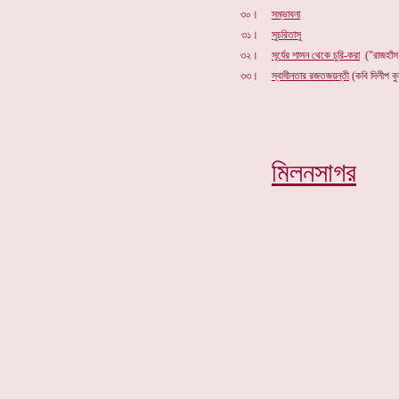
৩০।
সম্ভাবনা
৩১।
সুচরিতাসু
৩২।
সূর্যের শাসন থেকে চুরি-করা
("রাজহাঁস"
৩৩।
স্বাধীনতার রজতজয়ন্তী
(কবি দিলীপ ক
মিলনসাগর