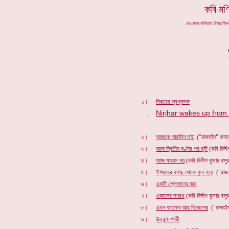
কবি মণি
যে কোন কবিতার উপর ক্ল
১।
নিঝরের স্বপ্নভঙ্গ
Nirjhar wakes up fro
.
.
.
২।
আজকে সারাদিন তুই
("রাজহাঁস" কাব
৩।
আজ দ্বিতীয় ঘণ্টার পর ছুটি
(কবি দিলী
৪।
আজ মহরম নয়
(কবি দিলীপ কুমার বস
৫।
ঈশ্বরের কাছে থেকে ফুল হয়ে
("রাজহ
৬।
একটি শ্লোগানের জন্ম
৭।
একালের দশরথ
(কবি দিলীপ কুমার বস
৮।
এখন আসেনা আর বিকেলের
("রাজহাঁ
৯।
উত্কন্ঠ শর্বরী