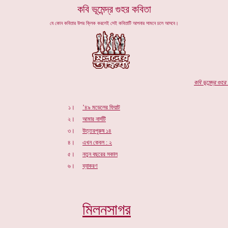
কবি ভূমেন্দ্র গুহর কবিতা
যে কোন কবিতার উপর ক্লিক করলেই সেই কবিতাটি আপনার সামনে চলে আসবে।
কবি
ভূমেন্দ্র গুহর
প
১।
’৪৯ মডেলের ফিয়াট
২।
আমার নার্সটি
৩।
উত্তরপুরুষ ১৪
৪।
এখন কেবল : ২
৫।
নতুন বছরের সকাল
৬।
ব্যাকরণ
মিলনসাগর