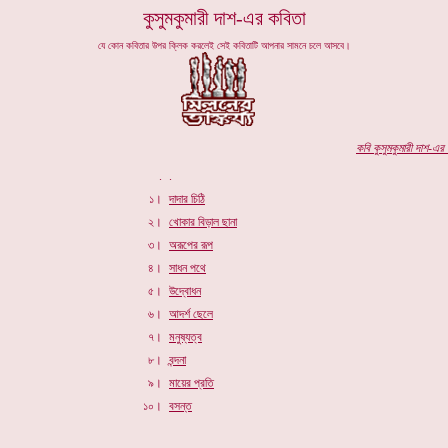
কুসুমকুমারী দাশ-এর কবিতা
যে কোন কবিতার উপর ক্লিক করলেই সেই কবিতাটি আপনার সামনে চলে আসবে।
কবি
কুসুমকুমারী দাশ-এর
প
.
.
১।
দাদার চিঠি
২।
খোকার বিড়াল ছানা
৩।
অরূপের রূপ
৪।
সাধন পথে
৫।
উদ্বোধন
৬।
আদর্শ ছেলে
৭।
মনুষ্যত্ব
৮।
বন্দনা
৯।
মায়ের প্রতি
১০।
বসন্ত