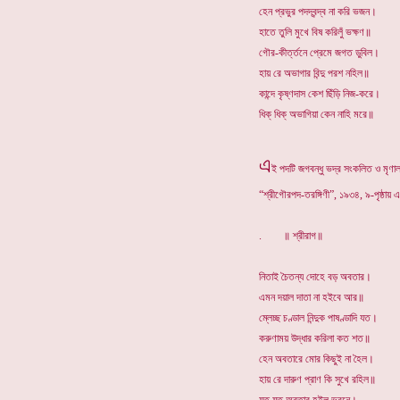
হেন প্রভুর পদদ্বন্দ্ব না করি ভজন।
হাতে তুলি মুখে বিষ করিলুঁ ভক্ষণ॥
গৌর-কীর্ত্তনে প্রেমে জগত ডুবিল।
হায় রে অভাগার বিন্দু পরশ নহিল॥
কান্দে কৃষ্ণদাস কেশ ছিঁড়ি নিজ-করে।
ধিক্ ধিক্ অভাগিয়া কেন নাহি মরে॥
এ
ই পদটি জগবন্ধু ভদ্র সংকলিত ও মৃণা
“শ্রীগৌরপদ-তরঙ্গিণী”, ১৯৩৪, ৯-পৃষ্ঠায়
. ॥ শ্রীরাগ॥
নিতাই চৈতন্য দোহে বড় অবতার।
এমন দয়াল দাতা না হইবে আর॥
ম্লেচ্ছ চণ্ডাল নিন্দুক পাষণ্ডাদি যত।
করুণাময় উদ্ধার করিলা কত শত॥
হেন অবতারে মোর কিছুই না হৈল।
হায় রে দারুণ প্রাণ কি সুখে রহিল॥