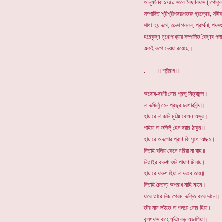
আনুমানিক ১৭৫০ সালে বৈষ্ণবদাস ( গোকুলা
সম্পাদিত শ্রীশ্রীপদকল্পতরু গ্রন্থের, সটীক
শাখা-২য় ভাগ, ৩৬শ পল্লব, প্রার্থনা, প
হরেকৃষ্ণ মুখোপাধ্যায় সম্পাদিত বৈষ্ণব পদ
একই রূপে দেওয়া রয়েছে।
. ॥ শ্রীরাগ॥
অদোষ-দরশী মোর প্রভু নিত্যানন্দ।
না ভজিলুঁ হেন প্রভুর চরণারবিন্দ॥
হায় রে না জানি মুঞি কেমন অসুর।
পাইয়া না ভজিলুঁ হেন দয়ার ঠাকুর॥
হায় রে অভাগার প্রাণ কি সুখে আছহ।
নিতাই বলিয়া কেনে মরিয়া না যাহ॥
নিতাইর করুণা শুনি পাষাণ মিলায়।
হায় রে দারুণ হিয়া না দরবে তায়॥
নিতাই চৈতন্য অপরাধ নাহি মানে।
যারে তারে নিজ-প্রেম-ভক্তি করে দানে॥
তাঁর নাম লইতে না গলয়ে মোর হিয়া।
কৃষ্ণদাস কহে মুঞি বড় অভাগিয়া॥