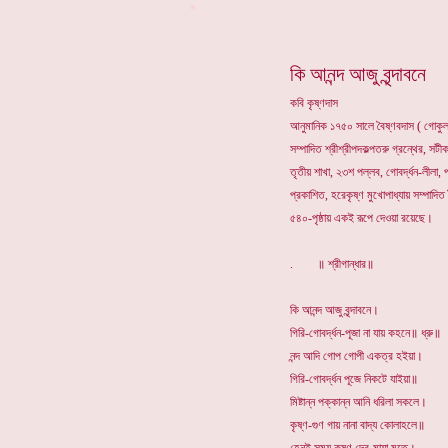
*
কি আনন্দ আজু বৃন্দাবনে
কবি কৃষ্ণদাস
আনুমানিক ১৭৫০ সালে বৈষ্ণবদাস ( গোকুলা
সম্পাদিত শ্রীশ্রীপদকল্পতরু গ্রন্থের, সটী
তৃতীয় শাখা, ২৩শ পল্লব, গোবর্দ্ধন-লীল
প্রকাশিত, হরেকৃষ্ণ মুখোপাধ্যায় সম্পাদি
৫৪০-পৃষ্ঠায় একই রূপে দেওয়া রয়েছে।
. ॥ শ্রীগান্ধার॥
কি আনন্দ আজু বৃন্দাবনে।
গিরি-গোবর্দ্ধন-পূজা না যায় কহনে॥ ধ্রু॥
নন্দ আদি গোপ গোপী একত্র হইয়া।
গিরি-গোবর্দ্ধন পূজে নিকটে যাইয়া॥
মিষ্টান্ন পক্কান্ন আনি ধরিলা সকলে।
কৃষ্ণ-গুণ গায় নানা বাদ্য কোলাহলে॥