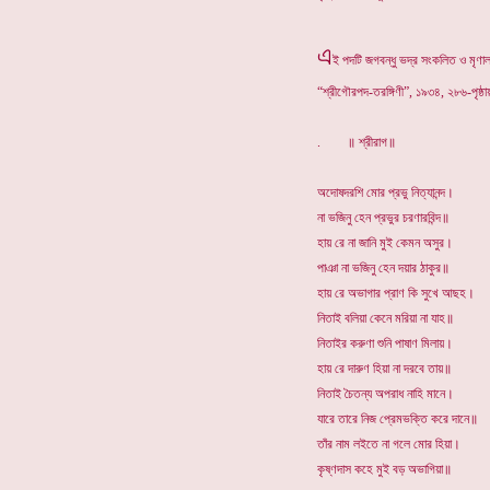
এ
ই পদটি জগবন্ধু ভদ্র সংকলিত ও মৃণা
“শ্রীগৌরপদ-তরঙ্গিণী”, ১৯৩৪, ২৮৬-পৃষ্
. ॥ শ্রীরাগ॥
অদোষদরশি মোর প্রভু নিত্যানন্দ।
না ভজিনু হেন প্রভুর চরণারবিন্দ॥
হায় রে না জানি মুই কেমন অসুর।
পাঞা না ভজিনু হেন দয়ার ঠাকুর॥
হায় রে অভাগার প্রাণ কি সুখে আছহ।
নিতাই বলিয়া কেনে মরিয়া না যাহ॥
নিতাইর করুণা শুনি পাষাণ মিলায়।
হায় রে দারুণ হিয়া না দরবে তায়॥
নিতাই চৈতন্য অপরাধ নাহি মানে।
যারে তারে নিজ প্রেমভক্তি করে দানে॥
তাঁর নাম লইতে না গলে মোর হিয়া।
কৃষ্ণদাস কহে মুই বড় অভাগিয়া॥