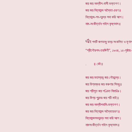
জয় জয় নবদ্বীপ-বাসী ভক্তগণ।
জয় জয় নিত্যানন্দ অদ্বৈত-চরণ॥
নিত্যানন্দ-পদ-দ্বন্দ্ব সদা করি আশ।
নাম-সংকীর্ত্তন গাইল কৃষ্ণদাস॥
এ
ই পদটি জগবন্ধু ভদ্র সংকলিত ও মৃণা
“শ্রীগৌরপদ-তরঙ্গিণী”, ১৯৩৪, ১৫-পৃষ্ঠা
. ॥ কৌ॥
জয় জয় মহাপ্রভু জয় গৌরচন্দ্র।
জয় বিশ্বম্ভর জয় করুণার সিন্ধু॥
জয় শচীসুত জয় পণ্ডিত নিমাঞি।
জয় মিশ্র পুরন্দর জয় শচী মাই॥
জয় জয় নবদ্বীপবাসি-ভক্তগণ।
জয় জয় নিত্যানন্দ অদ্বৈতচরণ॥
নিত্যানন্দপদদ্বন্দ্ব সদা করি আশ।
নামসংকীর্ত্তন গাইল কৃষ্ণদাস॥