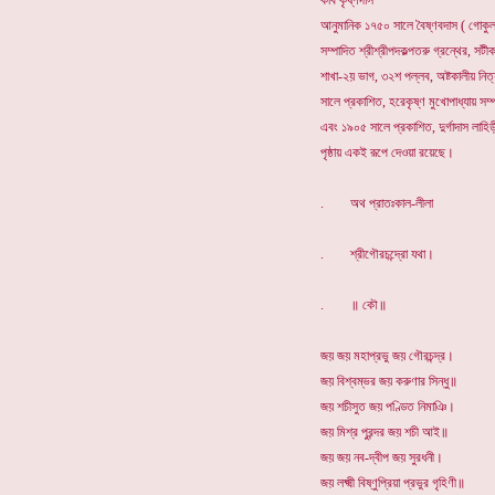
কবি কৃষ্ণদাস
আনুমানিক ১৭৫০ সালে বৈষ্ণবদাস ( গোকুলা
সম্পাদিত শ্রীশ্রীপদকল্পতরু গ্রন্থের, সটীক
শাখা-২য় ভাগ, ৩২শ পল্লব, অষ্টকালীয় নি
সালে প্রকাশিত, হরেকৃষ্ণ মুখোপাধ্যায় সম্
এবং ১৯০৫ সালে প্রকাশিত, দুর্গাদাস লাহ
পৃষ্ঠায় একই রূপে দেওয়া রয়েছে।
. অথ প্রাতঃকাল-লীলা
. শ্রীগৌরচন্দ্রো যথা।
. ॥ কৌ॥
জয় জয় মহাপ্রভু জয় গৌরচন্দ্র।
জয় বিশ্বম্ভর জয় করুণার সিন্ধু॥
জয় শচীসুত জয় পণ্ডিত নিমাঞি।
জয় মিশ্র পুরন্দর জয় শচী আই॥
জয় জয় নব-দ্বীপ জয় সুরধনী।
জয় লক্ষ্মী বিষ্ণুপ্রিয়া প্রভুর গৃহিণী॥