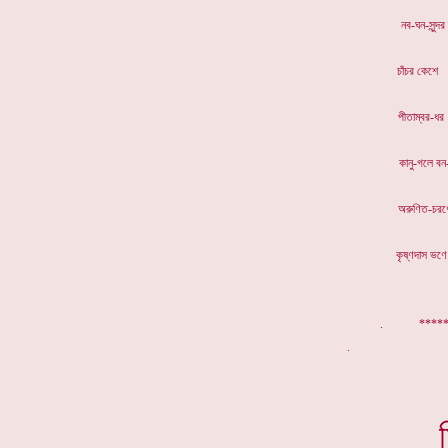
নব-ঘন
চাঁচর
পীতাম্
কানু-গ
অরুণিত
কৃষ্ণদ
. ******