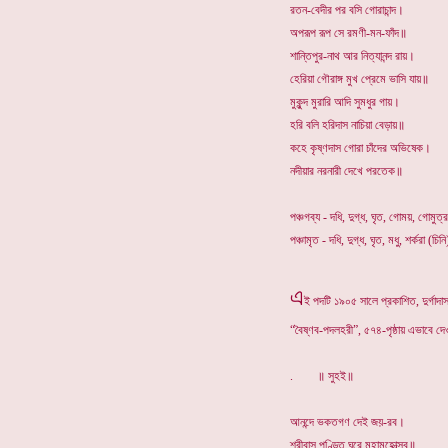
রতন-বেদীর পর বসি গোরাচান্দ।
অপরূপ রূপ সে রমণী-মন-ফাঁদ॥
শান্তিপুর-নাথ আর নিত্যানন্দ রায়।
হেরিয়া গৌরাঙ্গ মুখ প্রেমে ভাসি যায়॥
মুকুন্দ মুরারি আদি সুমধুর গায়।
হরি বলি হরিদাস নাচিয়া বেড়ায়॥
কহে কৃষ্ণদাস গোরা চাঁদের অভিষেক।
নদীয়ার নরনারী দেখে পরতেক॥
পঞ্চগব্য - দধি, দুগ্ধ, ঘৃত, গোময়, গোমুত
পঞ্চামৃত - দধি, দুগ্ধ, ঘৃত, মধু, শর্কর
এ
ই পদটি ১৯০৫ সালে প্রকাশিত, দুর্গাদা
“বৈষ্ণব-পদলহরী”, ৫৭৪-পৃষ্ঠায় এভাবে দ
. ॥ সুহই॥
আনন্দে ভকতগণ দেই জয়-রব।
শ্রীবাস পণ্ডিত ঘরে মহামহোত্সব॥