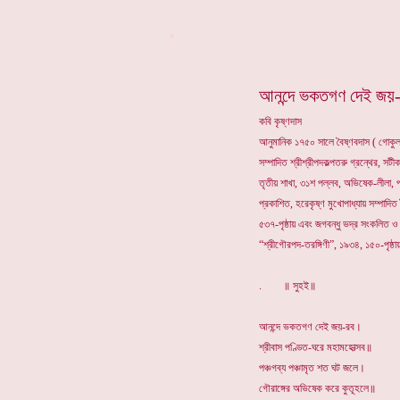
*
আনন্দে ভকতগণ দেই জয়
কবি কৃষ্ণদাস
আনুমানিক ১৭৫০ সালে বৈষ্ণবদাস ( গোকুলা
সম্পাদিত শ্রীশ্রীপদকল্পতরু গ্রন্থের, সটী
তৃতীয় শাখা, ৩১শ পল্লব, অভিষেক-লীলা,
প্রকাশিত, হরেকৃষ্ণ মুখোপাধ্যায় সম্পাদি
৫৩৭-পৃষ্ঠায় এবং জগবন্ধু ভদ্র সংকলিত ও
“শ্রীগৌরপদ-তরঙ্গিণী”, ১৯৩৪, ১৫০-পৃষ্
. ॥ সুহই॥
আনন্দে ভকতগণ দেই জয়-রব।
শ্রীবাস পণ্ডিত-ঘরে মহামহোত্সব॥
পঞ্চগব্য পঞ্চামৃত শত ঘট জলে।
গৌরাঙ্গের অভিষেক করে কুতূহলে॥