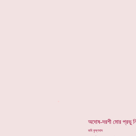
*
অদোষ-দরশী মোর প্রভু নিত
কবি কৃষ্ণদাস