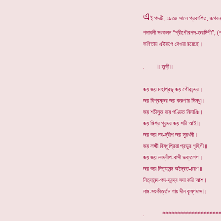
এ
ই পদটি, ১৯৩৪ সালে প্রকাশিত, জগবন্ধ
পদাবলী সংকলন “শ্রীগৌরপদ-তরঙ্গিণী”, (প
ভণিতায় এইরূপে দেওয়া রয়েছে।
. ॥ তুড়ী॥
জয় জয় মহাপ্রভু জয় গৌরচন্দ্র।
জয় বিশ্বম্ভর জয় করুণার সিন্ধু॥
জয় শচীসুত জয় পণ্ডিত নিমাঞি।
জয় মিশ্র পুরন্দর জয় শচী আই॥
জয় জয় নব-দ্বীপ জয় সুরধনী।
জয় লক্ষ্মী বিষ্ণুপ্রিয়া প্রভুর গৃহিণী॥
জয় জয় নবদ্বীপ-বাসী ভক্তগণ।
জয় জয় নিত্যানন্দ অদ্বৈত-চরণ॥
নিত্যানন্দ-পদ-দ্বন্দ্ব সদা করি আশ।
নাম-সংকীর্ত্তন গায় দীন কৃষ্ণদাস॥
. ****************