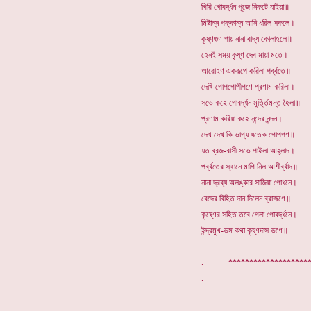
গিরি গোবর্দ্ধন পূজে নিকটে যাইয়া॥
মিষ্টান্ন পক্কান্ন আনি ধরিল সকলে।
কৃষ্ণগুণ গায় নানা বাদ্য কোলাহলে॥
হেনই সময় কৃষ্ণ দেব মায়া মতে।
আরোহণ একরূপে করিলা পর্ব্বতে॥
দেখি গোপগোপীগণে প্রণাম করিলা।
সভে কহে গোবর্দ্ধন মূর্ত্তিমন্ত হৈলা॥
প্রণাম করিয়া কহে নন্দের নন্দন।
দেখ দেখ কি ভাগ্য যতেক গোপগণ॥
যত ব্রজ-বাসী সভে পাইলা আহ্লাদ।
পর্ব্বতের স্থানে মাগি নিল আশীর্ব্বাদ॥
নানা দ্রব্য অলঙ্কার সাজিয়া গোধনে।
বেদের বিহিত দান দিলেন ব্রাহ্মণে॥
কৃষ্ণের সহিত তবে গেলা গোবর্দ্ধনে।
ইন্দ্রমুখ-ভঙ্গ কথা কৃষ্ণদাস ভণে॥
. ****************