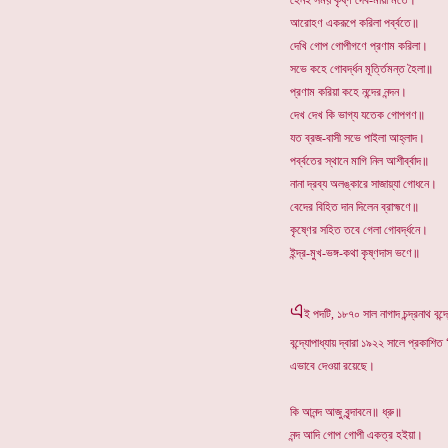
হেনই সময় কৃষ্ণ দেব-মায়া মতে।
আরোহণ একরূপে করিলা পর্ব্বতে॥
দেখি গোপ গোপীগণে প্রণাম করিলা।
সভে কহে গোবর্দ্ধন মূর্ত্তিমন্ত হৈলা॥
প্রণাম করিয়া কহে নন্দের নন্দন।
দেখ দেখ কি ভাগ্য যতেক গোপগণ॥
যত ব্রজ-বাসী সভে পাইলা আহ্লাদ।
পর্ব্বতের স্থানে মাগি নিল আশীর্ব্বাদ॥
নানা দ্রব্য অলঙ্কারে সাজায়্যা গোধনে।
বেদের বিহিত দান দিলেন ব্রাহ্মণে॥
কৃষ্ণের সহিত তবে গেলা গোবর্দ্ধনে।
ইন্দ্র-মুখ-ভঙ্গ-কথা কৃষ্ণদাস ভণে॥
এ
ই পদটি, ১৮৭০ সাল নাগাদ চন্দ্রনাথ বন্দ
বন্দ্যোপাধ্যায় দ্বারা ১৯২২ সালে প্রকাশিত 
এভাবে দেওয়া রয়েছে।
কি আনন্দ আজু বৃন্দাবনে॥ ধ্রু॥
নন্দ আদি গোপ গোপী একত্র হইয়া।