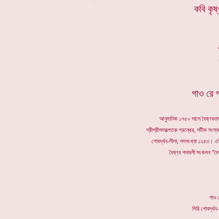
*
কবি কৃষ
গাও রে গ
আনুমানিক ১৭৫০ সালে বৈষ্ণবদাস 
শ্রীশ্রীপদকল্পতরু গ্রন্থের, সটীক সংস্
গোবর্দ্ধন-লীলা, পদসংখ্যা ১২৪৩। এই
বৈষ্ণব পদাবলী সংকলন “বৈ
গাও 
গিরি গো