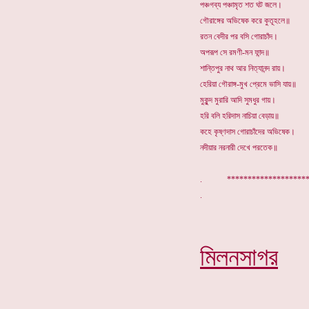
পঞ্চগব্য পঞ্চামৃত শত ঘট জলে।
গৌরাঙ্গের অভিষেক করে কুতূহলে॥
রতন বেদীর পর বসি গোরাচাঁদ।
অপরূপ সে রমণী-মন ফান্দ॥
শান্তিপুর নাথ আর নিত্যানন্দ রায়।
হেরিয়া গৌরাঙ্গ-মুখ প্রেমে ভাসি যায়॥
মুকুন্দ মুরারি আদি সুমধুর গায়।
হরি বলি হরিদাস নাচিয়া বেড়ায়॥
কহে কৃষ্ণদাস গোরাচাঁদের অভিষেক।
নদীয়ার নরনারী দেখে পরতেক॥
. ****************
মিলনসাগর