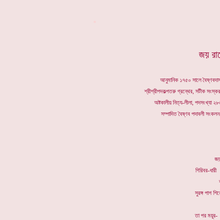
*
জয় রাধ
আনুমানিক ১৭৫০ সালে বৈষ্ণবদাস 
শ্রীশ্রীপদকল্পতরু গ্রন্থের, সটীক সংস্কর
অষ্টকালীয় নিত্য-লীলা, পদসংখ্যা 
সম্পাদিত বৈষ্ণব পদাবলী সংকলন
জয়
গিরিবর
সুরঙ্গ
তা পর ম