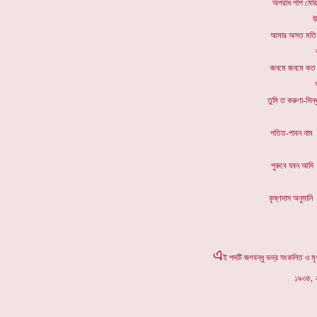
অপরাধ পা
উ
আমার অসত 
জনমে জনম
তুমি ত করু
পতিত-পাবন
পুরুবে 
কৃষ্ণদাস অ
এ
ই পদটি জগবন্ধু ভদ্র সংকলিত ও মৃ
১৯৩৪, ২