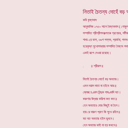
নিতাই চৈতন্য দোহেঁ বড়
কবি কৃষ্ণদাস
আনুমানিক ১৭৫০ সালে বৈষ্ণবদাস ( গোকুলা
সম্পাদিত শ্রীশ্রীপদকল্পতরু গ্রন্থের, সটীক
শাখা-২য় ভাগ, ৩৬শ পল্লব, প্রার্থনা, পদ
হরেকৃষ্ণ মুখোপাধ্যায় সম্পাদিত বৈষ্ণব পদ
একই রূপে দেওয়া রয়েছে।
. ॥ শ্রীরাগ॥
নিতাই চৈতন্য দোহেঁ বড় অবতার।
এমন দয়াল দাতা না হইবে আর॥
ম্লেচ্ছ চণ্ডাল নিন্দুক পাষণ্ডাদি যত।
করুণায় উদ্ধার করিলা কত কত॥
হেন অবতারে মোর কিছুই না হৈল।
হায় রে দারুণ প্রাণ কি সুখে রহিল॥
যত যত অবতার হইল ভুবনে।
হেন অবতার ভাই না হয় কখনে॥