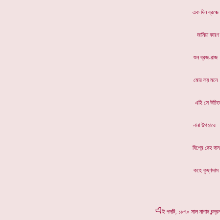
এক দিন 
জানিয়া
শুন ব্
মোর লয়
এহি স
নানা উপ
বিপ্রে 
কহে কৃ
এ
ই পদটি, ১৮৭০ সাল নাগাদ চন্দ্রনাথ