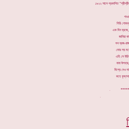
১৯২২ সালে প্রকাশিত “শ্রীশ্রী
গাও
গিরি গোবর্
এক দিন ব্রজে,
জানিয়া ক
শুন ব্রজ-রা
মোর লয় মনে,
এহি সে উচি
নানা উপহার
বিপ্রে দেও 
কহে কৃষ্ণদ
. ******