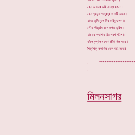
যত যত অবতার হইল ভুবনে।
হেন অবতার ভাই না হয় কখনে॥
হেন প্রভুর পদদ্বন্দ্ব না করি ভজন।
হাতে তুলি মুখে বিষ করিনু ভক্ষণ॥
গৌর-কীর্ত্তন-রসে জগত ডুবিল।
হায় রে অভাগার বিন্দু পরশ নহিল॥
কাঁদে কৃষ্ণদাস কেশ ছিঁড়ি নিজ-করে।
ধিক্ ধিক্ অভাগিয়া কেন নাহি মরে॥
. ****************
মিলনসাগর