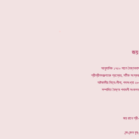
*
জয় 
আনুমানিক ১৭৫০ সালে বৈষ্ণবদাস 
শ্রীশ্রীপদকল্পতরু গ্রন্থের, সটীক সংস্কর
অষ্টকালীয় নিত্য-লীলা, পদসংখ্যা 
সম্পাদিত বৈষ্ণব পদাবলী সংকলন
জয় রাধ
নন্দ-ন