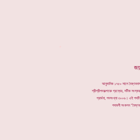
*
জয়
আনুমানিক ১৭৫০ সালে বৈষ্ণবদাস 
শ্রীশ্রীপদকল্পতরু গ্রন্থের, সটীক সংস্কর
প্রার্থনা, পদসংখ্যা ৩০০৬। এই পদটি,
পদাবলী সংকলন “বৈষ্ণব