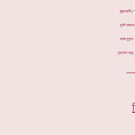
ঘুঙ্গু
মুরলি 
নাসায়
কৃষ্ণদা
. ******