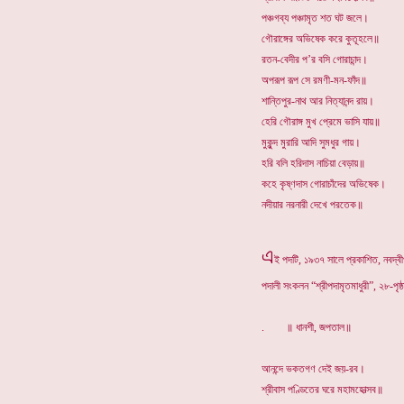
পঞ্চগব্য পঞ্চামৃত শত ঘট জলে।
গৌরাঙ্গের অভিষেক করে কুতূহলে॥
রতন-বেদীর প’র বসি গোরাচান্দ।
অপরূপ রূপ সে রমণী-মন-ফাঁদ॥
শান্তিপুর-নাথ আর নিত্যানন্দ রায়।
হেরি গৌরাঙ্গ মুখ প্রেমে ভাসি যায়॥
মুকুন্দ মুরারি আদি সুমধুর গায়।
হরি বলি হরিদাস নাচিয়া বেড়ায়॥
কহে কৃষ্ণদাস গোরাচাঁদের অভিষেক।
নদীয়ার নরনারী দেখে পরতেক॥
এ
ই পদটি, ১৯৩৭ সালে প্রকাশিত, নবদ্বীপ 
পদালী সংকলন “শ্রীপদামৃতমাধুরী”, ২৮-পৃষ
. ॥ ধানশী, জপতাল॥
আনন্দে ভকতগণ দেই জয়-রব।
শ্রীবাস পণ্ডিতের ঘরে মহামহোত্সব॥