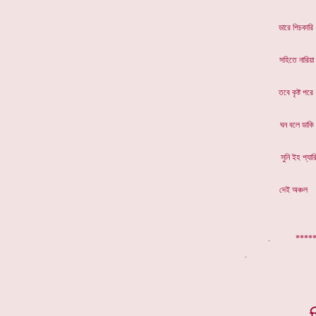
ডারে পি
সহিতে 
তবে কৃ
ঘন বলে 
সুনি ই
দেই অ
. ******