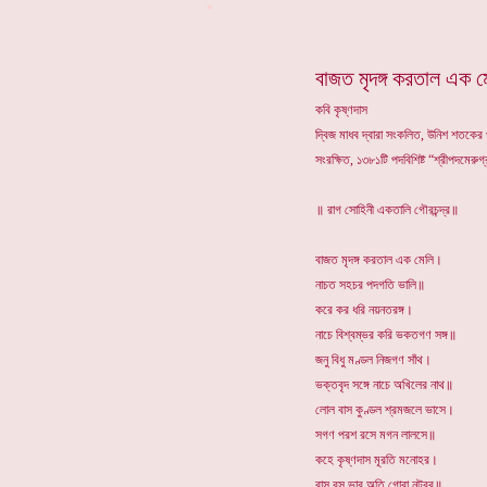
*
বাজত মৃদঙ্গ করতাল এক ম
কবি কৃষ্ণদাস
দ্বিজ মাধব দ্বারা সংকলিত, উনিশ শতকের প্
সংরক্ষিত, ১৩৮১টি পদবিশিষ্ট “শ্রীপদমেরুগ্
॥ রাগ সোহিনী একতালি গৌরচন্দ্র॥
বাজত মৃদঙ্গ করতাল এক মেলি।
নাচত সহচর পদগতি ভালি॥
করে কর ধরি নয়নতরঙ্গ।
নাচে বিশ্বম্ভর করি ভকতগণ সঙ্গ॥
জনু বিধু মণ্ডল নিজগণ সাঁথ।
ভক্তবৃদ সঙ্গে নাচে অখিলের নাথ॥
লোল বাস কুণ্ডল শ্রমজলে ভাসে।
সগণ পরশ রসে মগন লালসে॥
কহে কৃষ্ণদাস মূরতি মনোহর।
রাস রস ভাব অতি গোরা নটবর॥