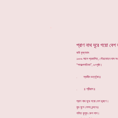
*
প্রাণ নাথ দূরে গয়ো বেশ 
কবি কৃষ্ণদাস
১৮৮৯ সালে প্রকাশিত, গৌরমোহন দাস স
“পদকল্পলতিকা”, ৬৭পৃষ্ঠা।
. স্বাধীন ভর্ত্তৃকা॥
. ॥ শ্রীরাগ॥
প্রাণ নাথ দূরে গয়ো বেশ ভূষণে।
কুচ যুগে লেপহ চন্দনে॥
গলিত কুসুম কেশ পাশ।