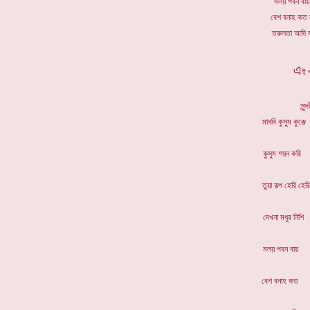
মলয় পবন বায়
বেশ বনাহ কত ন
তরুলতা আদি য
এ
ই 
সুন
মাধবি কুসুম
কুসুম শ
তুয়া রূপ হ
দেখনা মধু
মলয় পবন
বেশ বনা