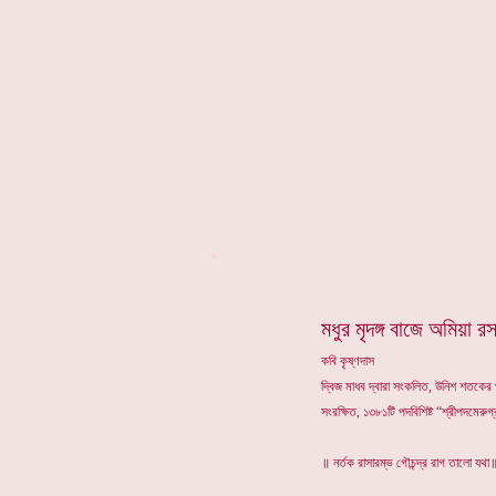
*
মধুর মৃদঙ্গ বাজে অমিয়া র
কবি কৃষ্ণদাস
দ্বিজ মাধব দ্বারা সংকলিত, উনিশ শতকের প্
সংরক্ষিত, ১৩৮১টি পদবিশিষ্ট “শ্রীপদমেরুগ্
॥ নর্তক রাসারম্ভ গৌচন্দ্র রাগ তালো যথা