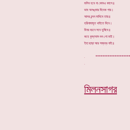
মলিন হবে না কোনএ কালে॥
ভাব অলঙ্কার দিবেক গায়।
আদর চন্দন মাখিবে তায়॥
হরিনামামৃত খাইতে দিবে।
বিনয় বচনে সবে তুষিবে॥
কহে কৃষ্ণদাস শুন গো মাই।
ইহা ছাড়া আর সম্বন্ধ নাই॥
. ****************
মিলনসাগর