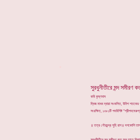
*
সুরধুনীতীরে মন্দ সমীরণ 
কবি কৃষ্ণদাস
দ্বিজ মাধব দ্বারা সংকলিত, উনিশ শতকের প্
সংরক্ষিত, ১৩৮১টি পদবিশিষ্ট “শ্রীপদমেরুগ্
॥ তত্র গৌরচন্দ্র সুহি রাগ॥ দশকোশি তা
সুরধুনীতীরে মন্দ সমীরণ কত ফুল তাহে বি