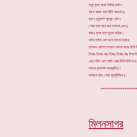
মধুর মৃদঙ্গ বাজে অমিয়া রসাল।
তাহে বাজত ভাল মিলি করতাল॥
চরণে নূপুরমণি সুমধুর বোল।
গোরা সঙ্গে নাচে জত ভকতমণ্ডল॥
বাজএ মৃদঙ্গ ভাল সুতাল করিয়া।
তাথৈ তাথৈ বোল বলে তাত্তা থৈয়া॥
তাগরল ধোগগা তাগরল ধোগগা বাজে তিনি ত
তিনাঙ তিনাঙ নাঙ তিনাঙ তিনাঙ নাঙ তিনা ত
ধোগ্ গাতি ধোগ্ গাতি ধোগ্গা তিনি তিনি তা॥
ভাবয়ে কৃষ্ণদাস হৃদয়মন্দিরে।
রাসরসে নাচে গোরা সুরধুনীতীরে॥
. ****************
মিলনসাগর