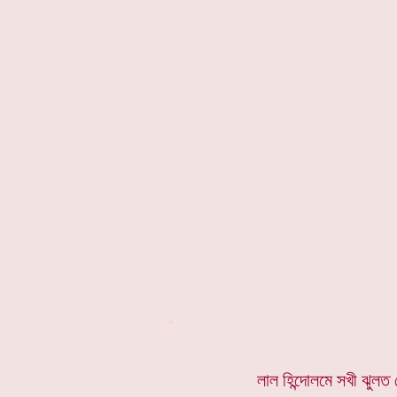
*
লাল হিন্দোলমে সখী ঝুলত গ