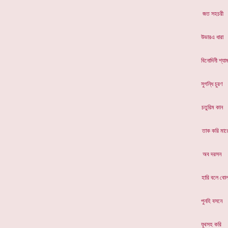
জত সহ
উভারএ 
বিনোদি
সুগন্ধ
চতুরিম
তাক ক
অব দ
হারি ব
পুনহি
যূথসহ