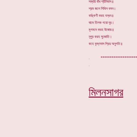
সম্বরি বাঁধ শ্রীনিবাস॥
শ্রম জলে শিথিল বসন।
কঙ্কিণী করহ বন্ধন॥
ঘামে তিলক গয়ো দূর।
মৃগমদে করহ উজোর॥
নূপুর করহ সুজোতি।
কহে কৃষ্ণদাস প্রিয় অনুগতি॥
. ****************
মিলনসাগর