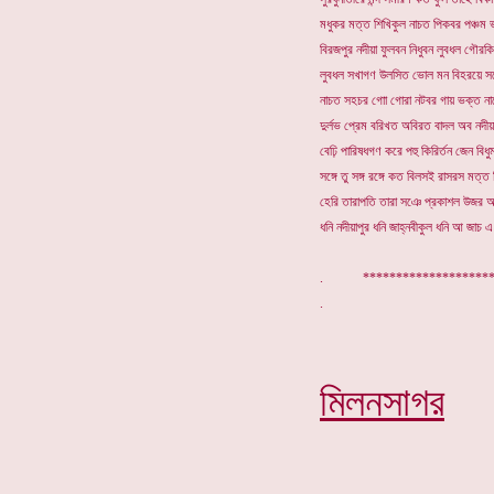
মধুকর মত্ত শিখিকুল নাচত পিকবর পঞ্চম
বিরজপুর নদীয়া ফুলবন নিধুবন লুবধল গৌর
লুবধল সখাগণ উলসিত ভোল মন বিহরয়ে সঙ
নাচত সহচর গাো গোরা নটবর গায় ভক্ত না
দুর্লভ প্রেম বরিখত অবিরত বাদল অব নদী
বেঢ়ি পারিষধগণ করে পহু কিরির্তন জেন বি
সঙ্গে তু সঙ্গ রঙ্গে কত বিলসই রাসরস মত্ত
হেরি তারাপতি তারা সঞে প্রকাশল উজর 
ধনি নদীয়াপুর ধনি জাহ্নবীকুল ধনি আ জাচ 
. ****************
মিলনসাগর