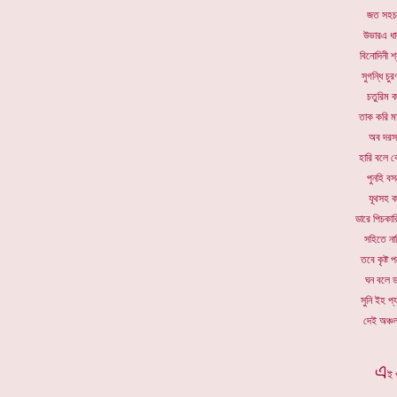
জত সহচরী
উভারএ ধা
বিনোদিনী শ
সুগন্ধি চু
চতুরিম ক
তাক করি ম
অব দরসন
হারি বলে 
পুনহি ব
যূথসহ ক
ডারে পিচকার
সহিতে না
তবে কৃষ্ট
ঘন বলে ড
সুনি ইহ প্
দেই অঞ্চল
এ
ই 