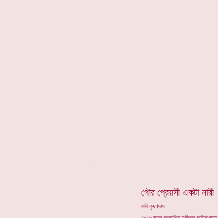
*
গৌর প্রেয়সী একটা নারী
কবি কৃষ্ণদাস
১৯১৬ সালে প্রকাশিত হরিলাল চট্টোপাধ্যায়