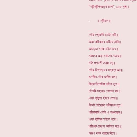
“শ্রীশ্রীপদরত্ন-মালা”, ১৪৮-পৃষ্ঠা।
. ॥ শ্রীরাগ॥
গৌর প্রেয়সী একটা নারী।
অন্য নায়িকারে কহিছে ঠারি॥
অদত্তা তনয়া রহিল ঘরে।
কেমনে অন্ন রোচয়ে তোরে॥
মতি গুণবতী তনয়া বড়।
গৌর বিশ্বম্ভরে সম্বন্ধ কর॥
গুণশীল গৌর অসীম রূপ।
বিদ্যা বিনোদিয়া রসিক ভূপ॥
চৌষট্টি মহান্ত গোপাল বার।
এসব কুটুম্ব হইবে তোর॥
নিতাই অদ্বৈত শ্রীমাধব সুত।
শ্রীবাসাদি মেলি এ পঞ্চতত্ত্ব॥
এসব কুটিম্ব হইলে পরে।
শ্রীগুরু বৈষ্ণব আসিবে ঘরে॥
অরুণ বসন পরায়ে দিলে।