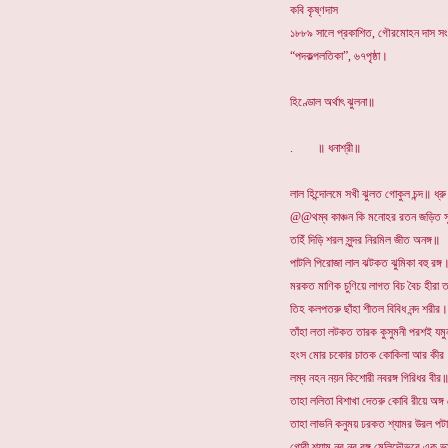
কবি কৃষ্ণদাস
১৮৮৯ সালে প্রকাশিত, গৌরমোহন দাস সং
“পদকল্পলতিকা”, ৬৭পৃষ্ঠা।
হিণ্ডোল অর্থাৎ ঝুলনা॥
. ॥ ধনাশ্রী॥
লাল হিন্দোলমে সখী ঝুলত গোকুল চন্দ॥ ধ্র
@@থম্ব কাঞ্চন কি মনোহর রতন জড়িত সু
তহিঁ দিড়ি শরল সুন্দর নিরমিল জীত অনঙ্গ॥
পাটলি পিরোজা লাল ঝটকত ঝুমিকা বহু রঙ্গ
মরকত মাণিক চুণিয়ে লাগত বিচ বৈচ হীরা ত
তিহ কলপতরু ছাঁহা শীতল বিবিধ নন্দ শরীর।
তাঁহা লতা লটকত তারক কুসুমনী পরশই যমু
হংস মোর চকোর চাতক কোকিলা আর কীর
লম্ব নহন নয়ন কিশোরী নবরঙ্গ গিরিধর বীর
তাহা ললিতা বিশাখা দেতরু কোবি রীয়ে অঙ্
তাহা লাভনি কনুময় ঢরকত শ্যামর উরল পট
গোরী শ্যাম নব নব রঙ্গ মেলিদৌভরে একু 