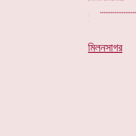
. ****************
মিলনসাগর