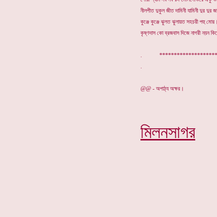
নীলপীত দুকুল জীত দামিনী যামিনী দুর দুর 
কুঞ্জে কুঞ্জে ঝুলত ঝুলায়ত সহচরী পহু মোর
কৃষ্ণদাস কো ব্রজবাস দিজে নাগরী নয়ন ক
. ****************
@@ - অপাঠ্য অক্ষর।
মিলনসাগর