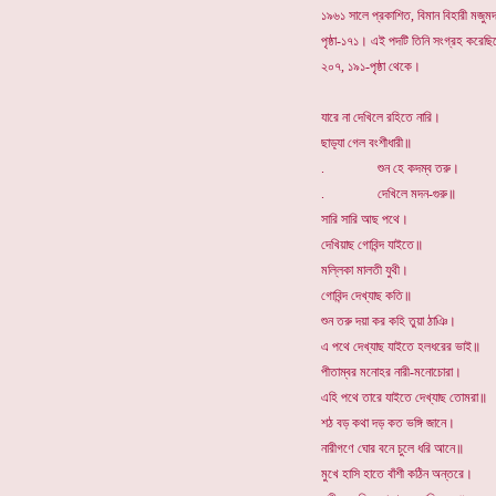
১৯৬১ সালে প্রকাশিত, বিমান বিহারী মজুমদ
পৃষ্ঠা-১৭১। এই পদটি তিনি সংগ্রহ করেছিল
২০৭, ১৯১-পৃষ্ঠা থেকে।
যারে না দেখিলে রহিতে নারি।
ছাড়্যা গেল বংশীধারী॥
. শুন হে কদম্ব তরু।
. দেখিলে মদন-গুরু॥
সারি সারি আছ পথে।
দেখিয়াছ গোবিন্দ যাইতে॥
মল্লিকা মালতী যুথী।
গোবিন্দ দেখ্যাছ কতি॥
শুন তরু দয়া কর কহি তুয়া ঠাঞি।
এ পথে দেখ্যাছ যাইতে হলধরের ভাই॥
পীতাম্বর মনোহর নারী-মনোচোরা।
এহি পথে তারে যাইতে দেখ্যাছ তোমরা॥
শঠ বড় কথা দড় কত ভঙ্গি জানে।
নারীগণে ঘোর বনে চুলে ধরি আনে॥
মুখে হাসি হাতে বাঁশী কঠিন অন্তরে।