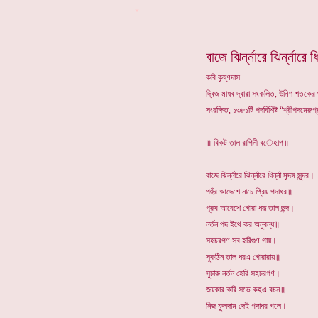
*
বাজে ঝির্ন্নারে ঝির্ন্নারে ধির্
কবি কৃষ্ণদাস
দ্বিজ মাধব দ্বারা সংকলিত, উনিশ শতকের প্
সংরক্ষিত, ১৩৮১টি পদবিশিষ্ট “শ্রীপদমেরুগ্
॥ বিকট তাল রাগিনী বেহাগ॥
বাজে ঝির্ন্নারে ঝির্ন্নারে ধির্ন্না মৃদঙ্গ সুন্দর।
পহুঁর আদেশে নাচে প্রিয় গদাধর॥
পূরূব আবেশে গোরা ধরূ তাল ছন্দ।
নর্তন পদ ইথে কর অনুবন্ধ॥
সহচরগণ সব হরিগুণ গায়।
সুকঠিন তাল ধরএ গোরারায়॥
সুচারু নর্তন হেরি সহচরগণ।
জয়কার করি সভে কহএ বচন॥
নিজ ফুলদাম দেই গদাধর গলে।