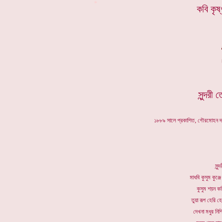
*
কবি কৃষ
সুন্দরী
১৮৮৯ সালে প্রকাশিত, গৌরমোহন দা
সুন
মাধবি কুসুম কুঞ্
কুসুম শয়ন ক
তুয়া রূপ হেরি হ
দেখনা মধুর নিশ