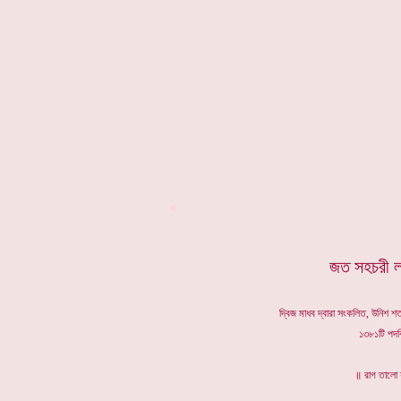
*
জত সহচরী লয়া
দ্বিজ মাধব দ্বারা সংকলিত, উনিশ শত
১৩৮১টি পদবিশ
॥ রাগ তালো 