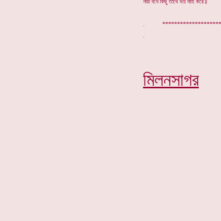
নারী বধে কিছু তাথে ভয় নাহি করে॥
. ****************
মিলনসাগর