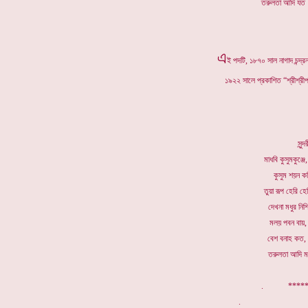
তরুলতা আ
এ
ই পদটি, ১৮৭০ সাল নাগাদ চন্দ্রনাথ
১৯২২ সালে প্রকাশিত “শ্রীশ্রী
সুন
মাধবি কুসুমকুঞ্জ
কুসুম শয়ন ক
তুয়া রূপ হেরি হে
দেখনা মধুর নিশ
মলয় পবন বায়,
বেশ বনাহ কত, 
তরুলতা আদি মত
. ******