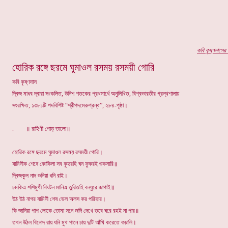
কবি কৃষ্ণদা
সের
প
হোরিক রঙ্গে ছরমে ঘুমাওল রসময় রসময়ী গোরি
কবি কৃষ্ণদাস
দ্বিজ মাধব দ্বারা সংকলিত, উনিশ শতকের প্রথমার্ধে অনুলিখিত, বিশ্বভারতীর গ্রন্থশালায়
সংরক্ষিত, ১৩৮১টি পদবিশিষ্ট “শ্রীপদমেরুগ্রন্থ”, ২৮৪-পৃষ্ঠা।
. ॥ রাহিণী গোড় তালো॥
হোরিক রঙ্গে ছরমে ঘুমাওল রসময় রসময়ী গোরি।
যামিনীক শেষে কোকিলা সব কুহরহি ঘন ফুকরই শুকসারি॥
দ্বিজকুল নাদ শুনিয়া ধনি রাই।
চমকিএ শশিমুখী বিঘটন মানিএ তুরিতহি বন্ধুরে জাগাই॥
উঠ উঠ নাগর যামিনী শেষ ভেল অলস কর পরিহার।
কি জানিয়া পাপ লোকে তোমা সনে জদি দেখে তবে ঘরে রহই না পার॥
তখন উঠল বিনোদ রায় ধনি মুখ পানে চায় দুটি আঁখি করেতে কচালি।