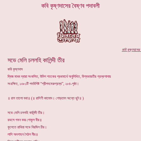
কবি কৃষ্ণদাসের বৈষ্ণব পদাবলী
কবি কৃষ্ণদা
সের
প
সভে মেলি চললহি কালিন্দী তীর
কবি কৃষ্ণদাস
দ্বিজ মাধব দ্বারা সংকলিত, উনিশ শতকের প্রথমার্ধে অনুলিখিত, বিশ্বভারতীর গ্রন্থশালায়
সংরক্ষিত, ১৩৮১টি পদবিশিষ্ট “শ্রীপদমেরুগ্রন্থ”, ২৮৪-পৃষ্ঠা।
॥ রাগ তালো যথা॥ (॥ রাগিণী কামোদ। গোড়তাল অন্তে ছুট॥ )
সভে মেলি চললহি কালিন্দী তীর।
রভসে গমন করূ গোকুল বীর॥
কুলেতে রাখিয়া সভে নিরমিল চীর।
লাগি অবগাহন পৈঠল নীর॥