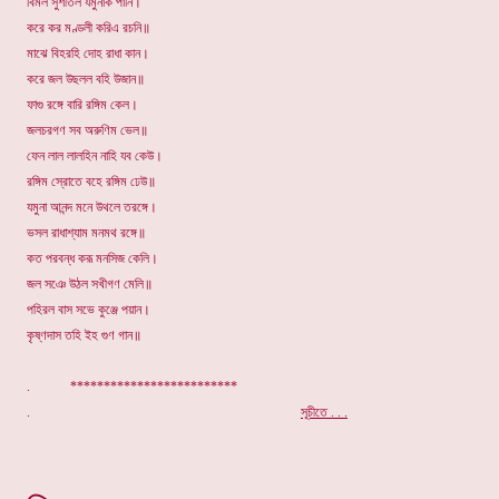
বিমল সুশীতল যমুনাক পানি।
করে কর মণ্ডলী করিএ রচনি॥
মাঝে বিহরহি দোহ রাধা কান।
করে জল উছলল বহি উজান॥
ফাগু রঙ্গে বারি রঙ্গিম কেল।
জলচরগণ সব অরুণিম ভেল॥
ফেন লাল লালহিন নাহি যব কেউ।
রঙ্গিম স্রোতে বহে রঙ্গিম ঢেউ॥
যমুনা আনন্দ মনে উথলে তরঙ্গে।
ভসল রাধাশ্যাম মনমথ রঙ্গে॥
কত পরবন্ধ করূ মনসিজ কেলি।
জল সঞে উঠল সখীগণ মেলি॥
পহিরল বাস সভে কুঞ্জে পয়ান।
কৃষ্ণদাস তহি ইহ গুণ গান॥
. *************************
.
সূচীতে . . .