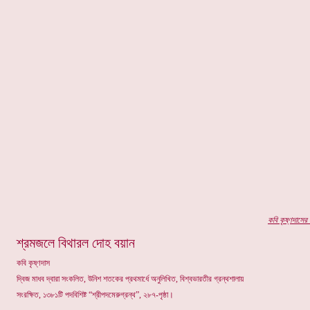
কবি কৃষ্ণদা
সের
প
শ্রমজলে বিথারল দোহ বয়ান
কবি কৃষ্ণদাস
দ্বিজ মাধব দ্বারা সংকলিত, উনিশ শতকের প্রথমার্ধে অনুলিখিত, বিশ্বভারতীর গ্রন্থশালায়
সংরক্ষিত, ১৩৮১টি পদবিশিষ্ট “শ্রীপদমেরুগ্রন্থ”, ২৮৭-পৃষ্ঠা।