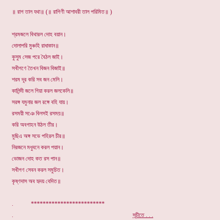
॥ রাগ তাল যথা॥ (॥ রাগিণী আশাবরী তাল পরিমিত॥ )
শ্রমজলে বিথারল দোহ বয়ান।
দোলাপরি মুঞ্চহি রাধাকান॥
কুসুম সেজ পরে বৈঠল জাই।
সখীগণে তৈখন বিজন বিজাই॥
শরম দূর করি সব জন মেলি।
কালিন্দী জলে গিয়া করল জলকেলি॥
সরঙ্গ যমুনার জল রঙ্গে বহি যায়।
রসময়ী সঞে বিলসই রসময়॥
করি অবগাহন উঠল তীর।
মুছিএ অঙ্গ সভে পহিরল চীর॥
নিরজনে মধুবনে করল পয়ান।
ভোজন দোহ কত রস পান॥
সখীগণ সেবন করল সমুচিত।
কৃষ্ণদাস অব হৃদয় বেদিত॥
. *************************
.
সূচীতে . . .