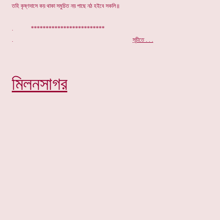
তহি কৃষ্ণদাসে কয় থাকা সমুচিত নয় পাছে নঠ হইবে সকলি॥
. *************************
.
সূচীতে . . .
মিলনসাগর