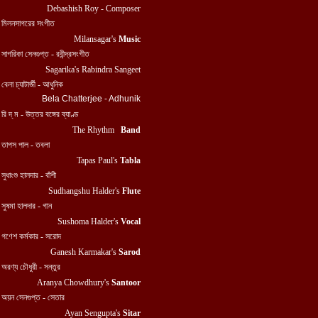
Debashish Roy - Composer
মিলনসাগরের সংগীত
Milansagar's
Music
সাগরিকা
সেনগুপ্ত
- রবীন্দ্রসংগীত
Sagarika's
Rabindra Sangeet
বেলা চ্যাটার্জী - আধুনিক
Bela Chatterjee - Adhunik
রি দ্ ম - উত্তর বঙ্গের ব্যাণ্ড
The Rhythm
Band
তাপস পাল - তবলা
Tapas Paul's
Tabla
সুধাংশু হালদার - বাঁশী
Sudhangshu Halder's
Flute
সুষমা হালদার - গান
Sushoma Halder's
Vocal
গণেশ কর্মকার - সরোদ
Ganesh Karmakar's
Sarod
অরণ্য চৌধুরী - সন্তুর
Aranya Chowdhury's
Santoor
অয়ন সেনগুপ্ত - সেতার
Ayan Sengupta's
Sitar