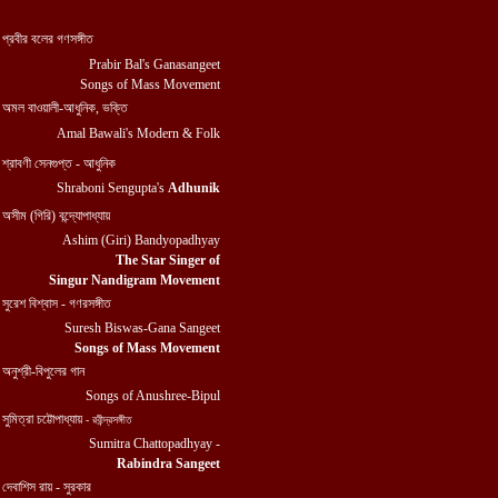
প্রবীর বলের গণসঙ্গীত
Prabir Bal's Ganasangeet
Songs of Mass Movement
অমল বাওয়ালী-আধুনিক, ভক্তি
Amal Bawali's Modern & Folk
শ্রাবণী সেনগুপ্ত - আধুনিক
Shraboni Sengupta's
Adhunik
অসীম (গিরি) বন্দ্যোপাধ্যায়
Ashim (Giri) Bandyopadhyay
The Star Singer of
Singur Nandigram Movement
সুরেশ বিশ্বাস - গণরসঙ্গীত
Suresh Biswas-Gana Sangeet
Songs of Mass Movement
অনুশ্রী-বিপুলের গান
Songs of Anushree-Bipul
সুমিত্রা চট্টোপাধ্যায়
- রবীন্দ্রসঙ্গীত
Sumitra Chattopadhyay
-
Rabindra Sangeet
দেবাশিস রায় - সুরকার