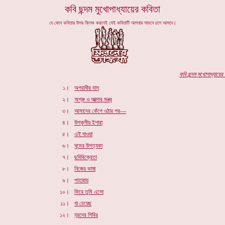
কবি
ছন্দম মুখোপাধ্যায়ের
কবিতা
যে কোন কবিতার উপর ক্লিক করলেই সেই কবিতাটি আপনার সামনে চলে আসবে।
কবি
ছন্দম মুখোপাধ্যায়ের
প
১।
অপরাধীর বাস
২।
অশ্রু ও আত্মার মন্ত্র
৩।
আমাদের কেঁপে ওঠার পর---
৪।
উপকূলীয় ইশারা
৫।
এই যাওয়া
৬।
ঘুমের উপত্যকা
৭।
ছবিবিক্রেতা
৮।
নিজের ভাষা
৯।
পাহারায়
১০।
ফিরে তুমি এসো
১১।
যা চেয়েছ
১২।
হ্রদের শিবির