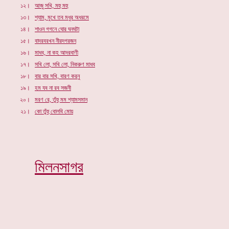
১২।
আজু সখি, মহু মহু
১৩।
শ্যাম, মুখে তব মধুর অধরমে
১৪।
শাওন গগনে ঘোর ঘনঘটা
১৫।
বাদরবরখন নীরদগরজন
১৬।
মাধব, না কহ আদরবাণী
১৭।
সখি লো, সখি লো, নিকরুণ মাধব
১৮।
বার বার সখি, বারণ করনু
১৯।
হম যব না রব সজনী
২০।
মরণ রে,
তুঁহু মম শ্যামসমান
২১।
কো তুঁহু বোলবি মোয়
মিলনসাগর