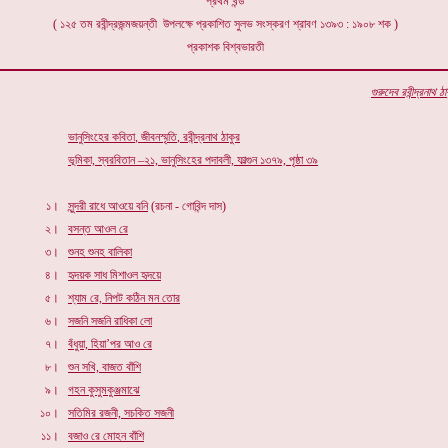
প্রথম খন্ড
( ১২৫ তম রবীন্দ্রজন্মজয়ন্তী উপলক্ষে প্রকাশিত সুলভ সংস্করণ শ্রাবণ ১৩৯৩ : ১৯০৮ শক )
প্রকাশক বিশ্বভারতী
গুরুদেব রবীন্দ্রনাথ ঠ
ভানুসিংহের কবিতা
,
জীবনস্মৃতি
,
রবীন্দ্রনাথ ঠাকুর
ভূমিকা, স্বরবিতান –২১, ভানুসিংহের পদাবলী, ফাল্গুন ১৩৭৯, পৃষ্ঠা ৩৯
১।
সুন্দরী রাধে আওয়ে বনি
(রচনা - গোবিন্দ দাস)
২।
বসন্ত আওল রে
৩।
শুনহ শুনহ বালিকা
৪।
হৃদয়ক সাধ মিশাওল হৃদয়ে
৫।
শ্যাম রে, নিপট কঠিন মন তোর
৬।
সজনি সজনি রাধিকা লো
৭।
বঁধুয়া, হিয়া’পর আও রে
৮।
শুন সখি, বাজত বাঁশি
৯।
গহন কুসুমকুঞ্জমাঝে
১০।
সতিমির রজনী, সচকিত সজনী
১১।
বজাও রে মোহন বাঁশি