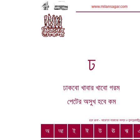
www.milansagar.com
ঢ
ঢাকবো খাবার খাবো গরম
পেটের অসুখ হবে কম
ছড়া রচনা - আরোগ্য সন্ধানের সদস্য ও সুভানুধ্যায়ীবৃ
অ
আ
ই
ঈ
উ
ঊ
ঋ