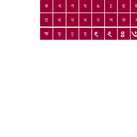
ক
খ
গ
ঘ
ঙ
চ
ছ
ত
থ
দ
ধ
ন
প
ফ
ক্ষ
ড়
ঢ়
য়