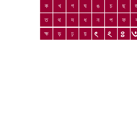
ক
খ
গ
ঘ
ঙ
চ
ছ
ত
থ
দ
ধ
ন
প
ফ
ক্ষ
ড়
ঢ়
য়