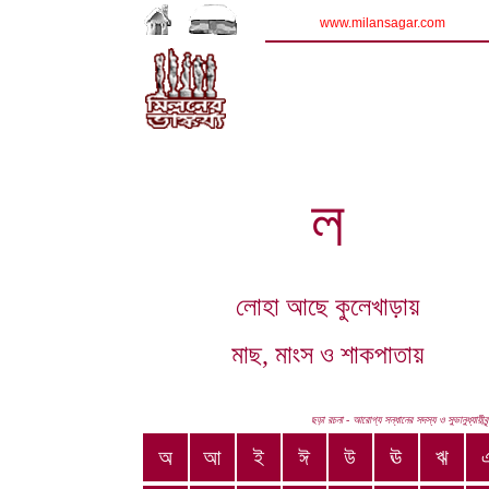
www.milansagar.com
ল
লোহা আছে কুলেখাড়ায়
মাছ, মাংস ও শাকপাতায়
ছড়া রচনা - আরোগ্য সন্ধানের সদস্য ও সুভানুধ্যায়ীবৃ
অ
আ
ই
ঈ
উ
ঊ
ঋ