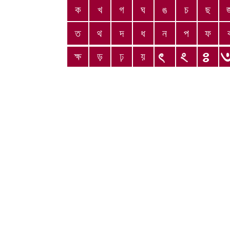
ক
খ
গ
ঘ
ঙ
চ
ছ
ত
থ
দ
ধ
ন
প
ফ
ক্ষ
ড়
ঢ়
য়