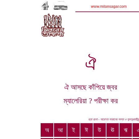
www.milansagar.com
ঐ
ঐ আসছে কাঁপিয়ে জ্বর
ম্যালেরিয়া ? পরীক্ষা কর
ছড়া রচনা - আরোগ্য সন্ধানের সদস্য ও সুভানুধ্যায়ীবৃ
অ
আ
ই
ঈ
উ
ঊ
ঋ