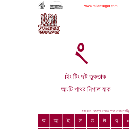
www.milansagar.com
হিং টিং ছট তুকতাক
আংটি পাথর নিপাত যাক
ছড়া রচনা - আরোগ্য সন্ধানের সদস্য ও সুভানুধ্যায়ীবৃ
অ
আ
ই
ঈ
উ
ঊ
ঋ