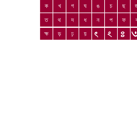
ক
খ
গ
ঘ
ঙ
চ
ছ
ত
থ
দ
ধ
ন
প
ফ
ক্ষ
ড়
ঢ়
য়