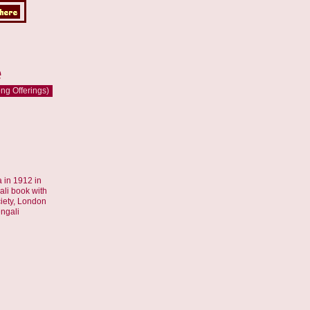
e
ong Offerings)
a in 1912 in
ali book with
ciety, London
ngali