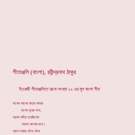
গীতাঞ্জলি (বাংলা), রবীন্দ্রনাথ ঠাকুর
ইংরেজী গীতাঞ্জলিতে রচনা সংখ্যা ১২ এর মূল বাংলা গীত
.
অনেক কালের যাত্রা আমার
. অনেক দূরের পথে,
প্রথম বাহির হয়েছিলেম
. প্রথম আলোর রথে |
গ্রহে তারায় বেঁকে বেঁকে