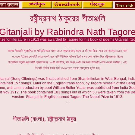
রবীন্দ্রনাথ ঠাকুরের গীতাঞ্জলি
Gitanjali by Rabindra Nath Tagor
ze for literature in 1913 was awarded to Tagore for his book of poems Gitanjali (S
...
বাংলায় গীতাঞ্জলি প্রকাশিত হয় শান্তিনিকেতন থেকে ১৩১৭ বঙ্গাব্দের ভাদ্র মাসে ১৫৭টি গান নিয়ে | পরে ১লা নভেম্বর ১৯১৩ সালে
লণ্ডনের ইণ্ডিয়া সোসাইটি থেকে একই নামে কবি উইলিয়াম বাটলার ইয়েটস এর লেখা ভূমিকা নিয়ে রবীন্দ্রনাথের নিজের
ইংরেজীতে অনুবাদ করা বইটি প্রকাশিত হয় ১০৩টি গান নিয়ে, যার মধ্যে ৫৩টি গান বাংলা গীতাঞ্জলি থেকে নেওয়া হয়েছিল | এই
ইংরেজী বইটির জন্যই তিনি ১৯১৩ সালে নোবেল পুরস্কারে ভূষিত হন |
tanjali(Song Offerings) was first published from Shantiniketan in West Bengal, Indi
contained 157 songs. Later on the English translation, by Tagore himself, of the Beng
e, with an introduction by poet William Butler Yeats, was published from India So
st Nov 1912. The book contained 103 songs out of which 53 were taken from the Be
version. Gitanjali in English earned Tagore The Nobel Prize in 1913.
....
গীতাঞ্জলি (বাংলা), রবীন্দ্রনাথ ঠাকুর