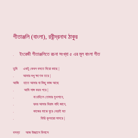
গীতাঞ্জলি (বাংলা), রবীন্দ্রনাথ ঠাকুর
ইংরেজী গীতাঞ্জলিতে রচনা সংখ্যা ৫ এর মূল বাংলা গীত
.
তুমি একটু কেবল বসতে দিয়ো কাছে |
. আমায় শুধু ক্ষণেক তরে |
আজি হাতে আমার যা কিছু কাজ আছে
. আমি সাঙ্গ করব পরে |
. না চাহিলে তোমার মুখপানে,
. হৃদয় আমার বিরাম নাহি জানে,
. কাজের মাঝে ঘুরে বেড়াই যত
. ফিরি কূলহারা সাগরে |
বসন্ত আজ উচ্ছাসে বিলাসে