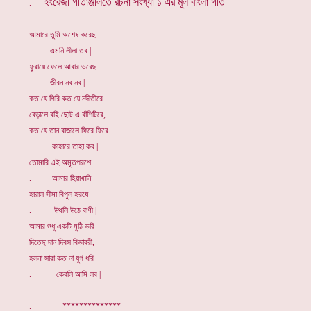
ইংরেজী গীতাঞ্জলিতে রচনা সংখ্যা ১ এর মূল বাংলা গীত
.
আমারে তুমি অশেষ করেছ
. এমনি লীলা তব |
ফুরায়ে ফেলে আবার ভরেছ
. জীবন নব নব |
কত যে গিরি কত যে নদীতীরে
বেড়ালে বহি ছোট এ বাঁশিটিরে,
কত যে তান বাজালে ফিরে ফিরে
. কাহারে তাহা কব |
তোমারি এই অমৃতপরশে
. আমার হিয়াখানি
হারাল সীমা বিপুল হরষে
. উথলি উঠে বাণী |
আমার শুধু একটি মুঠি ভরি
দিতেছ দান দিবস বিভাবরী,
হলনা সারা কত না যুগ ধরি
. কেবলি আমি লব |
. **************