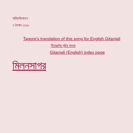
শান্তিনিকেতন
৭ বৈশাখ ১৩১৯
Tagore's translation of this song for English Gitanjali
.
গীতাঞ্জলির সূচি
র পাতায়
Gitanjali (English) index page
.
মিলনসাগর