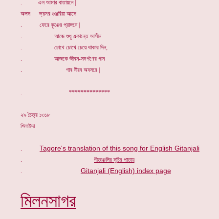
. এল আমার বাতায়নে |
অলস ভ্রমর গুঞ্জরিয়া আসে
. ফেরে কুঞ্জের প্রাঙ্গনে |
. আজে শুধু একান্তে আসীন
. চোখে চোখে চেয়ে থাকার দিন,
. আজকে জীবন-সমর্পণের গান
. গাব নীরব অবসরে |
. **************
২৯ চৈত্র ১৩১৮
শিলাইদা
Tagore's translation of this song for English Gitanjali
.
.
গীতাঞ্জলির সূচি
র পাতায়
Gitanjali (English) index page
.
মিলনসাগর