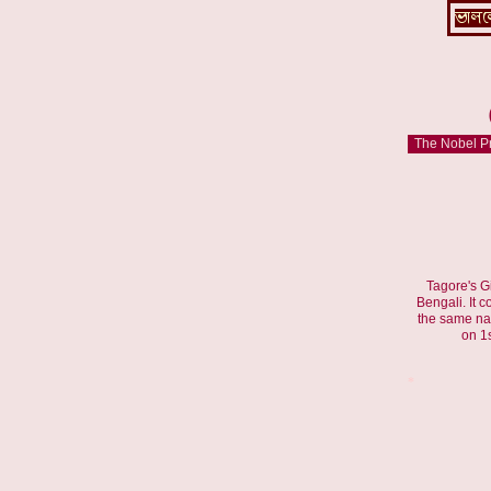
The Nobel Pri
Tagore's Gi
Bengali. It 
the same nam
on 1
*