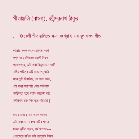
গীতাঞ্জলি (বাংলা), রবীন্দ্রনাথ ঠাকুর
ইংরেজী গীতাঞ্জলিতে রচনা সংখ্যা ৪ এর মূল বাংলা গীত
.
আমার সকল অঙ্গে তোমার পরশ
লগ্ন হয়ে রহিয়াছে রজনী-দিবস
প্রাণেশ্বর, এই কথা নিত্য মনে আনি
রাখিব পবিত্র করি মোর তনুখানি |
মনে তুমি বিরাজিছ, হে পরম জ্ঞান,
এই কথা সদা স্মরি মোর সর্বধ্যান
সর্বচিন্তা হতে আমি সর্বচেষ্টা করি
সর্বমিথ্যা রাখি দিব দূরে পরিহারি |
হৃদয়ে রয়েছে তব অচল আসন
এই কথা মনে রেখে করিব শাসন
সকল কুটিল দ্বেষ, সর্ব অমঙ্গল---
প্রেমেরে রাখিব করি প্রস্ফুট নির্মল |