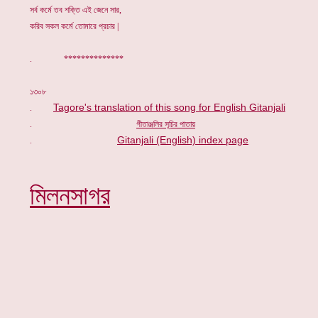
সর্ব কর্মে তব শক্তি এই জেনে সার,
করিব সকল কর্মে তোমারে প্রচার |
. **************
১৩০৮
Tagore's translation of this song for English Gitanjali
.
.
গীতাঞ্জলির সূচি
র পাতায়
Gitanjali (English) index page
.
মিলনসাগর